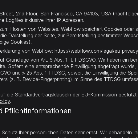
th Street, 2nd Floor, San Francisco, CA 94103, USA (nachfol
 Logfiles inklusive Ihrer IP-Adressen.
d zum Hosten von Websites. Webflow speichert Cookies oder s
die Darstellung der Seite, zur Bereitstellung bestimmter Webs
ndige Cookies).
zerklärung von Webflow:
https://webflow.com/legal/eu-privacy
 Grundlage von Art. 6 Abs. 1 lit. f DSGVO. Wir haben ein bere
te. Sofern eine entsprechende Einwilligung abgefragt wurde, e
 DSGVO und § 25 Abs. 1 TTDSG, soweit die Einwilligung die Sp
rs (z. B. Device-Fingerprinting) im Sinne des TTDSG umfasst. 
uf die Standardvertragsklauseln der EU-Kommission gestützt. D
olicy
.
 Pflicht­informationen
n Schutz Ihrer persönlichen Daten sehr ernst. Wir behandeln