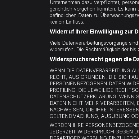
Unternehmen dazu verpflichtet, perso
gerichtlich vorgehen könnten. Es kann
befindlichen Daten zu Überwachungszwe
keinen Einfluss.
Widerruf Ihrer Einwilligung zur
Viele Datenverarbeitungsvorgänge sind nu
widerrufen. Die Rechtmäßigkeit der bis
Widerspruchsrecht gegen die Da
WENN DIE DATENVERARBEITUNG AUF 
RECHT, AUS GRÜNDEN, DIE SICH A
PERSONENBEZOGENEN DATEN WIDER
PROFILING. DIE JEWEILIGE RECHT
DATENSCHUTZERKLÄRUNG. WENN S
DATEN NICHT MEHR VERARBEITEN,
NACHWEISEN, DIE IHRE INTERESSE
GELTENDMACHUNG, AUSÜBUNG ODER
WERDEN IHRE PERSONENBEZOGENEN
JEDERZEIT WIDERSPRUCH GEGEN D
DERARTIGER WERBUNG EINZULEGEN;