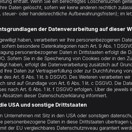
eitung entfällt. Wenn Sie ein berechtigtes Löschersuchen gelt
hre Daten gelöscht, sofern wir keine anderen rechtlich zuläss
teuer- oder handelsrechtliche Aufbewahrungsfristen); im let
htsgrundlagen der Datenverarbeitung auf dieser W
gewilligt haben, verarbeiten wir Ihre personenbezogenen Daten 
 sofern besondere Datenkategorien nach Art. 9 Abs. 1 DSGVO 
rtragung personenbezogener Daten in Drittstaaten erfolgt die
VO. Sofern Sie in die Speicherung von Cookies oder in den Zug
willigt haben, erfolgt die Datenverarbeitung zusätzlich auf Gr
Sind Ihre Daten zur Vertragserfüllung oder zur Durchführung vo
 des Art. 6 Abs. 1 lit. b DSGVO. Des Weiteren verarbeiten wir 
lich sind auf Grundlage von Art. 6 Abs. 1 lit. c DSGVO. Die Da
s nach Art. 6 Abs. 1 lit. f DSGVO erfolgen. Über die jeweils i
 Absätzen dieser Datenschutzerklärung informiert.
die USA und sonstige Drittstaaten
Unternehmen mit Sitz in den USA oder sonstigen datenschutzr
re personenbezogene Daten in diese Drittstaaten übertragen u
n mit der EU vergleichbares Datenschutzniveau garantiert wer