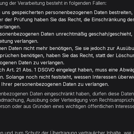
g der Verarbeitung besteht in folgenden Fällen:
ei uns gespeicherten personenbezogenen Daten bestreiten, 
er der Prüfung haben Sie das Recht, die Einschränkung der
erlangen.
rsonenbezogenen Daten unrechtmäßig geschah/geschieht, k
itung verlangen.
n Daten nicht mehr benötigen, Sie sie jedoch zur Ausübu
üchen benötigen, haben Sie das Recht, statt der Löschu
zogenen Daten zu verlangen.
ch Art. 21 Abs. 1 DSGVO eingelegt haben, muss eine Abw
 Solange noch nicht feststeht, wessen Interessen überwie
g Ihrer personenbezogenen Daten zu verlangen.
nenbezogenen Daten eingeschränkt haben, dürfen diese Daten
eltendmachung, Ausübung oder Verteidigung von Rechtsansprüc
Person oder aus Gründen eines wichtigen öffentlichen Interes
en und zum Schutz der Übertragung vertraulicher Inhalte, wie 