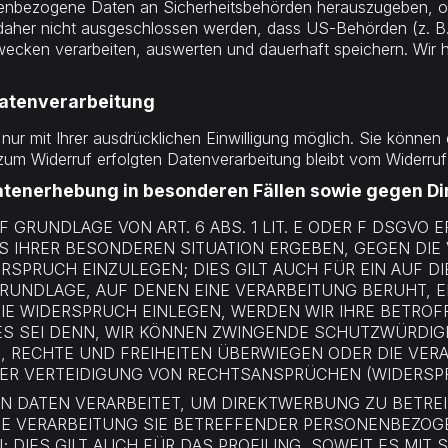
nenbezogene Daten an Sicherheitsbehörden herauszugeben, oh
 daher nicht ausgeschlossen werden, dass US-Behörden (z. B
cken verarbeiten, auswerten und dauerhaft speichern. Wir ha
 Datenverarbeitung
r mit Ihrer ausdrücklichen Einwilligung möglich. Sie können ein
 zum Widerruf erfolgten Datenverarbeitung bleibt vom Widerruf
tenerhebung in besonderen Fällen sowie gegen Di
GRUNDLAGE VON ART. 6 ABS. 1 LIT. E ODER F DSGVO E
US IHRER BESONDEREN SITUATION ERGEBEN, GEGEN DIE
SPRUCH EINZULEGEN; DIES GILT AUCH FÜR EIN AUF 
SGRUNDLAGE, AUF DENEN EINE VERARBEITUNG BERUHT, 
IE WIDERSPRUCH EINLEGEN, WERDEN WIR IHRE BETR
 ES SEI DENN, WIR KÖNNEN ZWINGENDE SCHUTZWÜRDIG
N, RECHTE UND FREIHEITEN ÜBERWIEGEN ODER DIE VER
 VERTEIDIGUNG VON RECHTSANSPRÜCHEN (WIDERSPRUC
 DATEN VERARBEITET, UM DIREKTWERBUNG ZU BETREIB
IE VERARBEITUNG SIE BETREFFENDER PERSONENBEZO
 DIES GILT AUCH FÜR DAS PROFILING, SOWEIT ES MIT