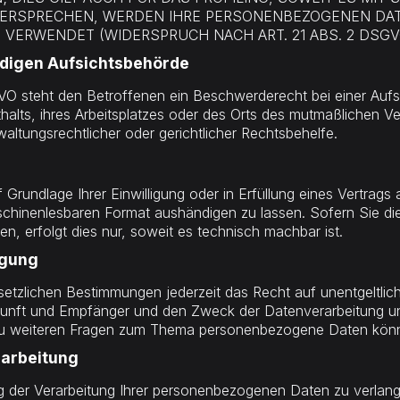
DERSPRECHEN, WERDEN IHRE PERSONENBEZOGENEN DA
ERWENDET (WIDERSPRUCH NACH ART. 21 ABS. 2 DSGV
digen Aufsichts­behörde
O steht den Betroffenen ein Beschwerderecht bei einer Aufs
thalts, ihres Arbeitsplatzes oder des Orts des mutmaßlichen
altungsrechtlicher oder gerichtlicher Rechtsbehelfe.
Grundlage Ihrer Einwilligung oder in Erfüllung eines Vertrags 
schinenlesbaren Format aushändigen zu lassen. Sofern Sie di
n, erfolgt dies nur, soweit es technisch machbar ist.
igung
tzlichen Bestimmungen jederzeit das Recht auf unentgeltlich
nft und Empfänger und den Zweck der Datenverarbeitung und 
zu weiteren Fragen zum Thema personenbezogene Daten könne
rarbeitung
 der Verarbeitung Ihrer personenbezogenen Daten zu verlange